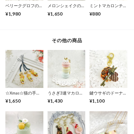
ベリークグロフのバ
メロンシェイクのバ
ミントマカロンチャ
ッグチャーム
ッグチャーム
ーム
¥1,980
¥1,650
¥880
その他の商品
☆Xmas☆猫の手根
うさぎ3連マカロン
鍵ウサギのドーナッ
付【猫に願いを】ト
バッグチャーム
ツキーホルダー
¥1,650
¥1,430
¥1,100
ラちゃん3種セット