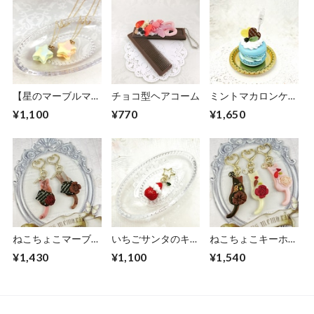
【星のマーブルマカ
チョコ型ヘアコーム
ミントマカロンケー
ロンネックレス】キ
キのメモスタンド
¥1,100
¥770
¥1,650
ュービックジルコニ
アチャーム付
ねこちょこマーブル
いちごサンタのキー
ねこちょこキーホル
キーホルダー
チャーム
ダー
¥1,430
¥1,100
¥1,540